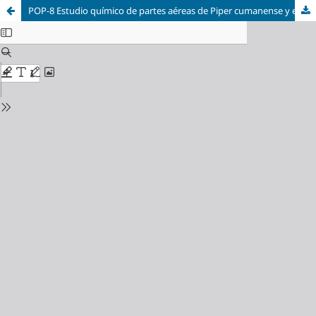
POP-8 Estudio químico de partes aéreas de Piper cumanense y evaluación de la inhibición de biofilm en Pseudomonas aeruginosa multiresistente.